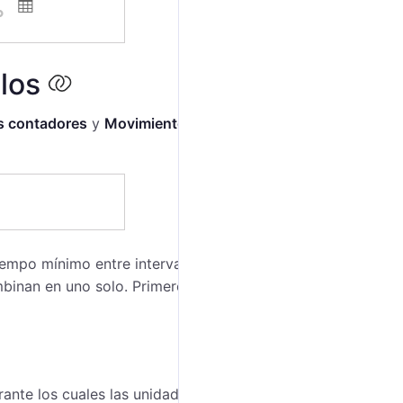
los
s contadores
y
Movimiento de combustible
. En esta se
iempo mínimo entre intervalos. Si el tiempo entre
ombinan en uno solo. Primero, se combinan y, después,
durante los cuales las unidades tuvieron
conductores