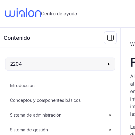
Centro de ayuda
Contenido
W
2204
Al
al
Introducción
en
in
Conceptos y componentes básicos
in
la
Sistema de administración
L
Sistema de gestión
di