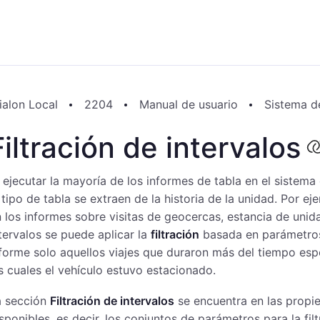
ialon Local
2204
Manual de usuario
Sistema de
Filtración de intervalos
 ejecutar la mayoría de los informes de tabla en el sistema
 tipo de tabla se extraen de la historia de la unidad. Por eje
 los informes sobre visitas de geocercas, estancia de uni
tervalos se puede aplicar la
filtración
basada en parámetros
forme solo aquellos viajes que duraron más del tiempo esp
s cuales el vehículo estuvo estacionado.
a sección
Filtración de intervalos
se encuentra en las propi
sponibles, es decir, los conjuntos de parámetros para la fil