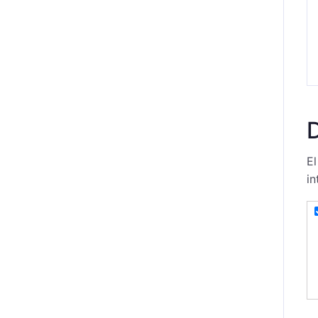
El
in