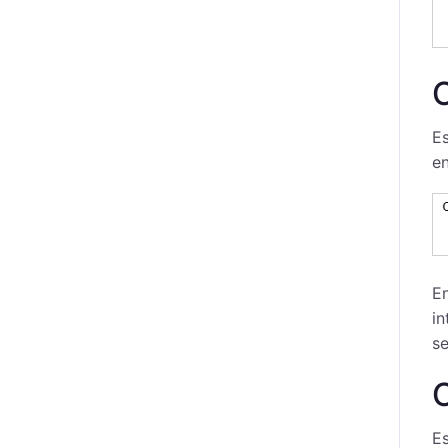
C
Es
en
E
in
se
Es