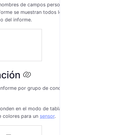
los nombres de campos personalizados que deben
l informe se muestran todos los campos personalizados
lo del informe.
ación
informe por grupo de conductores. Permite mostrar
ponden en el modo de tabla o escala. El ajuste de
e colores para un
sensor
.