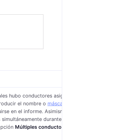
ales hubo conductores asignados a la unidad.
troducir el nombre o
máscara
del nombre del
uirse en el informe. Asimismo, la máscara es
 simultáneamente durante un intervalo. Para que en
 opción
Múltiples conductores/remolques
debe estar