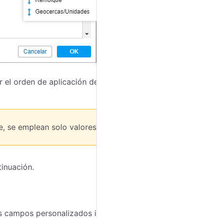
 el orden de aplicación de filtros, apriete el icono
je, se emplean solo valores enteros.
tinuación.
os campos personalizados indicados en las
propiedades