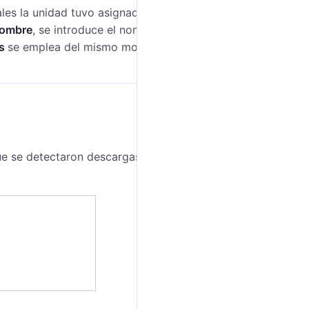
ales la unidad tuvo asignada a cualquier conductor
nombre
, se introduce el nombre o máscara del
os
se emplea del mismo modo que para la opción
 que se detectaron descargas de combustible o