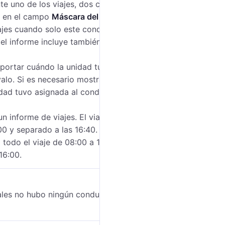
nte uno de los viajes, dos conductores fueron
i en el campo
Máscara del nombre
está indicado
iajes cuando solo este conductor fue asignado a la
 el informe incluye también el viaje cuando ambos
mportar cuándo la unidad tuvo asignado al
rvalo. Si es necesario mostrar en el informe solo
dad tuvo asignada al conductor, active la opción
n informe de viajes. El viaje duró de 08:00 a 16:00.
00 y separado a las 16:40. Si la opción
Obtener
todo el viaje de 08:00 a 16:00; si la opción está
a 16:00.
ales no hubo ningún conductor asignado a la unidad.