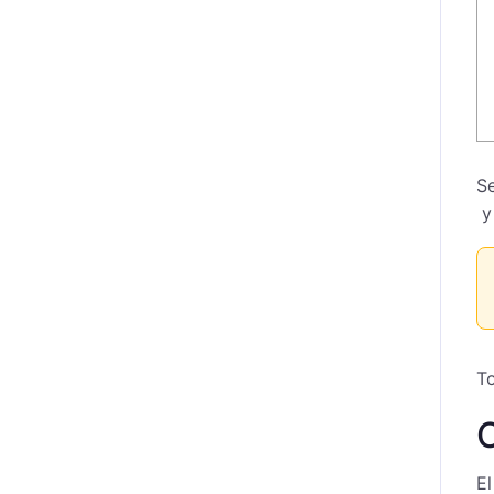
Se
y 
To
El