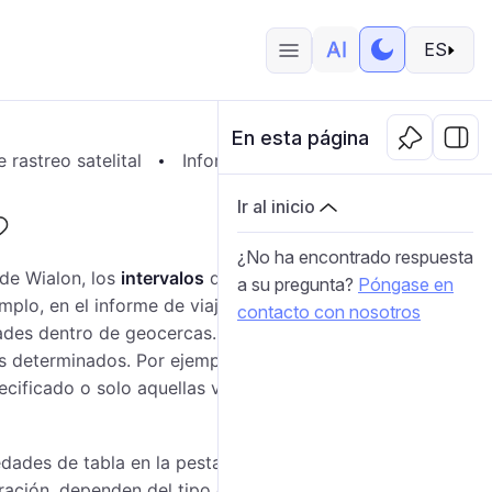
ES
En esta página
 rastreo satelital
Informes
Plantillas de informes
Ir al inicio
¿No ha encontrado respuesta
 de Wialon, los
intervalos
de tiempo que corresponden
a su pregunta?
Póngase en
mplo, en el informe de viajes los intervalos son viajes;
contacto con nosotros
dades dentro de geocercas. Adicionalmente, a estos
 determinados. Por ejemplo, se puede mostrar en el
ecificado o solo aquellas visitas de geocercas durante
edades de tabla en la pestaña
Ajustes
. Los filtros
tración, dependen del tipo de tabla.