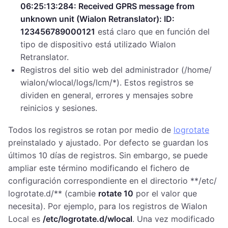
06:​25:​13:​284:​ Received GPRS message from
unknown unit (Wialon Retranslator):​ ID:
123456789000121
está claro que en función del
tipo de dispositivo está utilizado Wialon
Retranslator.
Registros del sitio web del administrador (/​home/​
wialon/​wlocal/​logs/​lcm/​*). Estos registros se
dividen en general, errores y mensajes sobre
reinicios y sesiones.
Todos los registros se rotan por medio de
logrotate
preinstalado y ajustado. Por defecto se guardan los
últimos 10 días de registros. Sin embargo, se puede
ampliar este término modificando el fichero de
configuración correspondiente en el directorio **/​etc/​
logrotate.d/**​ (cambie
rotate 10
por el valor que
necesita). Por ejemplo, para los registros de Wialon
Local es
/​etc/​logrotate.d/​wlocal
. Una vez modificado