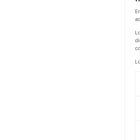
En
ad
L
di
co
Lo