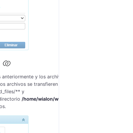
s
anteriormente y los archivos al importar los cuales se
os archivos se transfieren de los
_files/** y
directorio
/home/wialon/wlocal
**/tmp/exp_imp_dir**.
os.