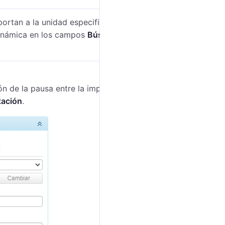
ortan a la unidad especificada. Para indicar los
 dinámica en los campos
Búsqueda de archivos
y
ión de la pausa entre la importación de mensajes de
tación
.