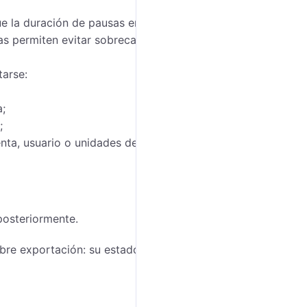
ue la duración de pausas entre exportación de
as permiten evitar sobrecarga del sistema. Para
tarse:
;
;
enta, usuario o unidades dependiendo de la selección
posteriormente.
bre exportación: su estado, hora de inicio, cantidad de