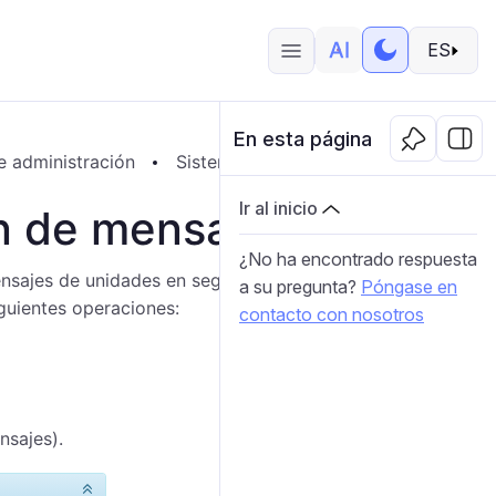
ES
En esta página
e administración
Sistema
Exportación/Importación
Ir al inicio
n de mensajes
¿No ha encontrado respuesta
nsajes de unidades en segundo plano. La sección se
a su pregunta?
Póngase en
guientes operaciones:
contacto con nosotros
nsajes).