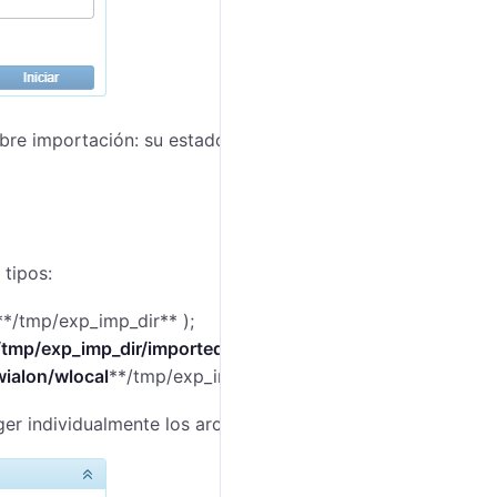
bre importación: su estado, hora de inicio, cantidad de
 tipos:
**/tmp/exp_imp_dir** );
tmp/exp_imp_dir/imported_files/
);
ialon/wlocal
**/tmp/exp_imp_dir/import_failure**).
r individualmente los archivos que desea eliminar.