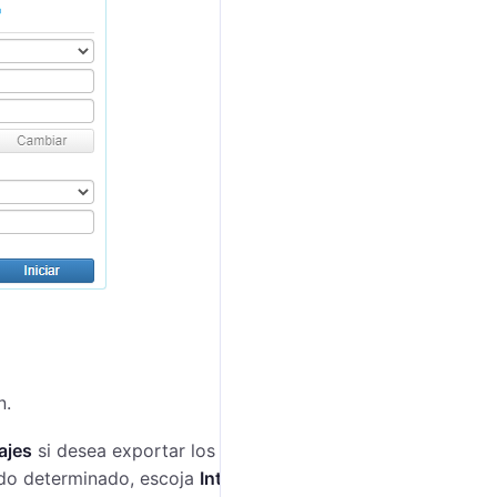
n.
ajes
si desea exportar los mensajes correspondientes
odo determinado, escoja
Intervalo
e indique el inicio y