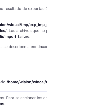
o resultado de exportación en el sistema de
lon/wlocal/tmp/exp_imp_dir
al
les/
. Los archivos que no pueden importarse se
r/import_failure
.
s se describen a continuación.
orio
/home/wialon/wlocal/tmp/exp_imp_dir
.
s. Para seleccionar los archivos, indique sus
vos
.