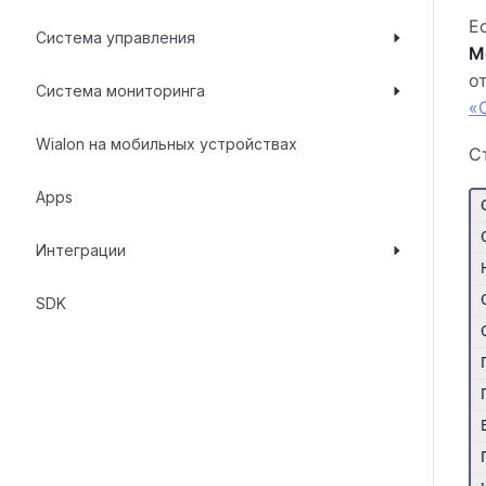
Е
Система управления
М
о
Система мониторинга
«
Wialon на мобильных устройствах
С
Apps
Интеграции
SDK