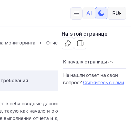
RU
На этой странице
а мониторинга
Отчеты
Шаблоны отчетов
С
К началу страницы
Не нашли ответ на свой
 требования
вопрос?
Свяжитесь с нами
ет в себя сводные данные за выбранный период
 такую как начало и окончание интервала отчета,
я выполнения отчета и другие данные, зависящие