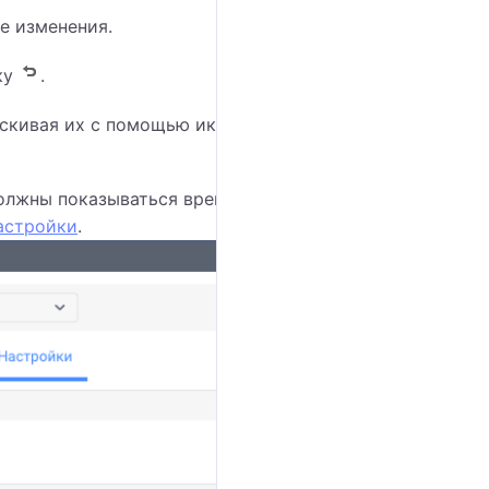
е изменения.
ку
.
аскивая их с помощью иконки
рядом с их
олжны показываться временные интервалы. См.
астройки
.