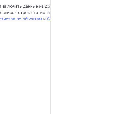
т включать данные из других таблиц, таких как
й список строк статистики для разных типов
отчетов по объектам
и
Строки в таблице