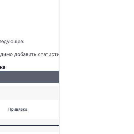
следующее:
одимо добавить статистику.
ка
.