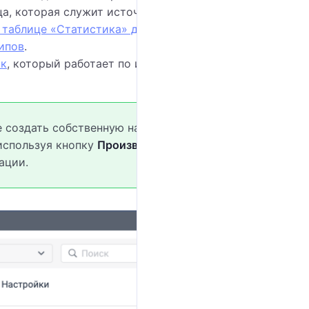
ца, которая служит источником данных для этой
 таблице «Статистика» для отчетов по объекту
и
ипов
.
ск
, который работает по имени строки и исходной
е создать собственную на основе
используя кнопку
Произвольный столбец
.
ации.