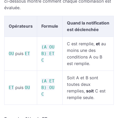
ci-dessous montre comment chaque combinaison est
évaluée.
Quand la notification
Opérateurs
Formule
est déclenchée
C est remplie,
et
au
(A OU
moins une des
puis
OU
ET
B) ET
conditions A ou B
C
est remplie.
Soit A et B sont
(A ET
toutes deux
puis
ET
OU
B) OU
remplies,
soit
C est
C
remplie seule.