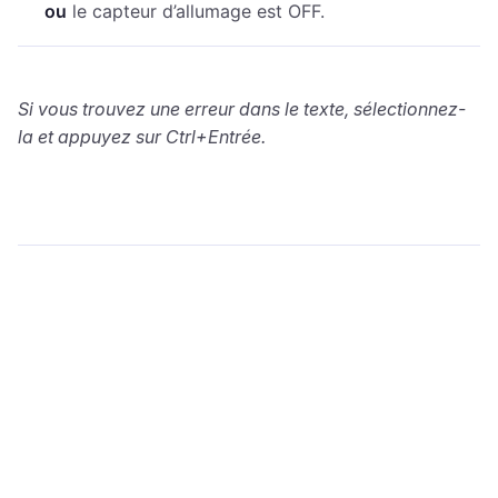
ou
le capteur d’allumage est OFF.
Si vous trouvez une erreur dans le texte, sélectionnez-
la et appuyez sur Ctrl+Entrée.
wialon.com
Blogue
Formation
info@wialon.com
Copyright © 2002-2026